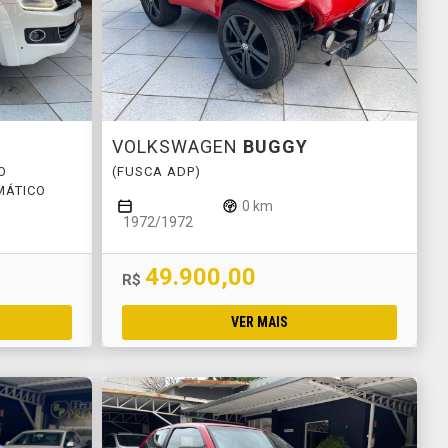
VOLKSWAGEN
BUGGY
O
(FUSCA ADP)
MÁTICO
0 km
1972/1972
49.900,00
R$
VER MAIS