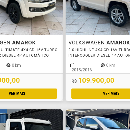
AGEN
AMAROK
VOLKSWAGEN
AMAROK
E ULTIMATE 4X4 CD 16V TURBO
2.0 HIGHLINE 4X4 CD 16V TURB
 DIESEL 4P AUTOMÁTICO
INTERCOOLER DIESEL 4P AUTO
0 km
0 km
2015/2016
900,00
109.900,00
R$
VER MAIS
VER MAIS