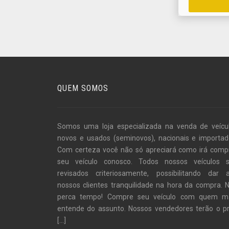
QUEM SOMOS
Somos uma loja especializada na venda de veícu
novos e usados (seminovos), nacionais e importad
Com certeza você não só apreciará como irá comp
seu veículo conosco. Todos nossos veículos 
revisados criteriosamente, possibilitando dar 
nossos clientes tranquilidade na hora da compra. 
perca tempo! Compre seu veículo com quem m
entende do assunto. Nossos vendedores terão o p
[...]