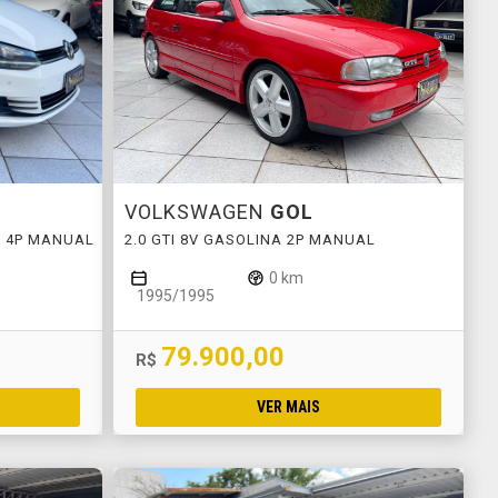
VOLKSWAGEN
GOL
X 4P MANUAL
2.0 GTI 8V GASOLINA 2P MANUAL
0 km
1995/1995
79.900,00
R$
VER MAIS