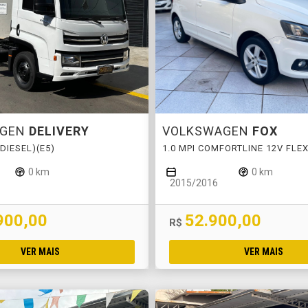
AGEN
DELIVERY
VOLKSWAGEN
FOX
DIESEL)(E5)
1.0 MPI COMFORTLINE 12V FLE
0 km
0 km
2015/2016
900,00
52.900,00
R$
VER MAIS
VER MAIS