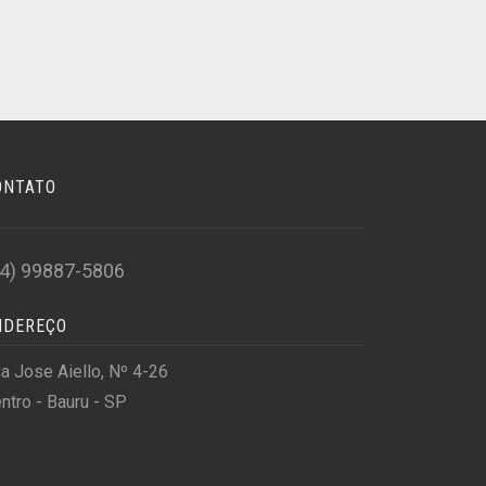
ONTATO
14) 99887-5806
NDEREÇO
a Jose Aiello, Nº 4-26
ntro - Bauru - SP