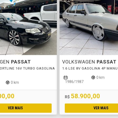
AGEN
PASSAT
VOLKSWAGEN
PASSAT
FORTLINE 16V TURBO GASOLINA
1.6 LSE 8V GASOLINA 4P MAN
C
0 km
1986/1987
0 km
00,00
58.900,00
R$
VER MAIS
VER MAIS