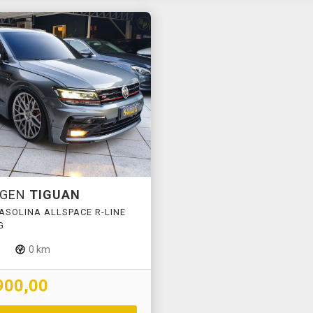
AGEN
TIGUAN
 GASOLINA ALLSPACE R-LINE
G
0 km
900,00