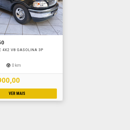
50
CE 4X2 V8 GASOLINA 3P
O
0 km
900,00
VER MAIS